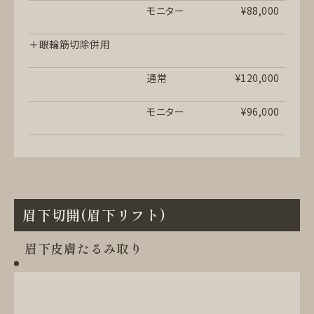
モニター
¥88,000
＋眼輪筋切除併用
通常
¥120,000
モニター
¥96,000
眉下切開(眉下リフト)
眉下皮膚たるみ取り