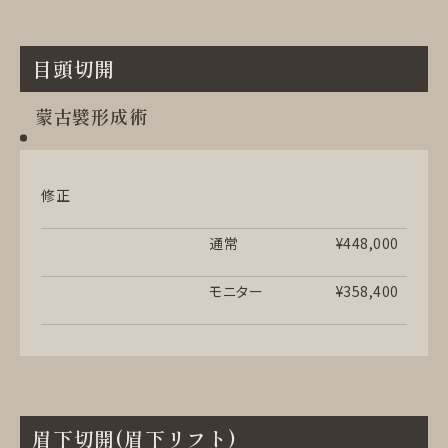
目頭切開
蒙古襞形成術
修正
通常
¥448,000
モニター
¥358,400
眉下切開(眉下リフト)