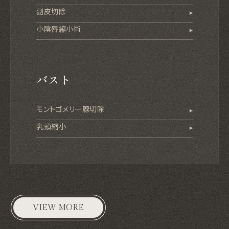
副皮切除
小陰唇縮小術
バスト
モントゴメリー腺切除
乳頭縮小
VIEW MORE