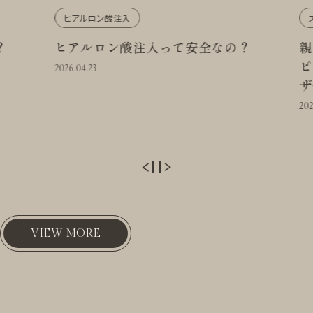
ヒアルロン酸注入
スタ
ヒアルロン酸注入って安全なの？
親タ
ピカ
2026.04.23
ザー
2026.0
VIEW MORE