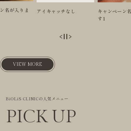
チなし
キャンペーン名が入りま
キャンペーン
す1
す2
VIEW MORE
BiOLiS CLINICの人気メニュー
PICK UP