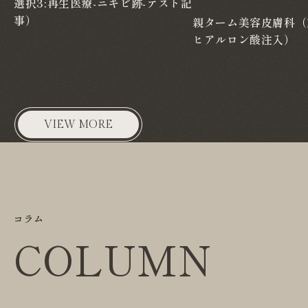
選択3:再生医療-ニキビ跡-テスト記
事）
親ターム美容皮膚科（
ヒアルロン酸注入）
VIEW MORE
コラム
COLUMN