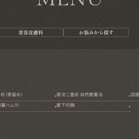
美容皮膚科
お悩みから探す
術（表留め）
埋没二重術 自然癒着法
目
（裏ハムラ）
眉下切開