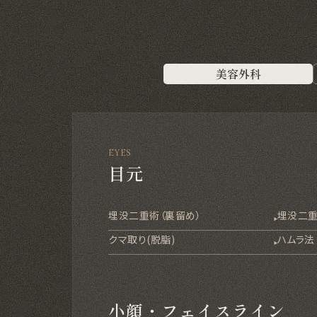
美容外科
EYES
目元
埋没二重術（裏留め）
埋没二重
クマ取り(脱脂)
ハムラ法
小顔・フェイスライン