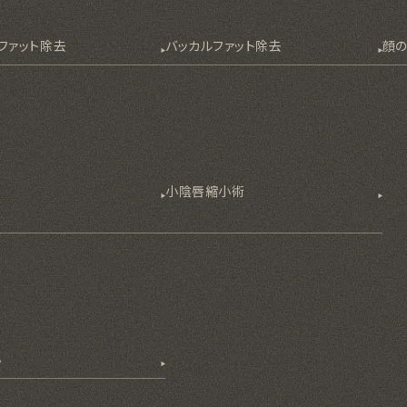
ファット除去
バッカルファット除去
顔
除
小陰唇縮小術
小