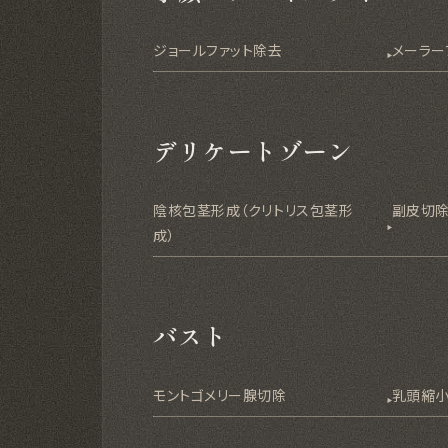
ジョールファット除去
メーラー
デリケートゾーン
陰核包茎形成（クリトリス包茎形
副皮切
成）
バスト
モントゴメリー腺切除
乳頭縮