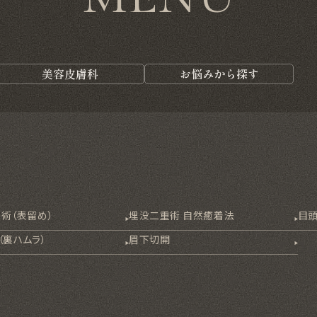
美容皮膚科
お悩みから探す
術（表留め）
埋没二重術 自然癒着法
目
（裏ハムラ）
眉下切開