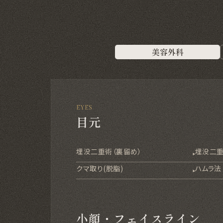
美容外科
EYES
目元
埋没二重術（裏留め）
埋没二重
クマ取り(脱脂)
ハムラ法
小顔・フェイスライン