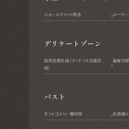
ジョールファット除去
メーラー
デリケートゾーン
陰核包茎形成（クリトリス包茎形
副皮切
成）
バスト
モントゴメリー腺切除
乳頭縮