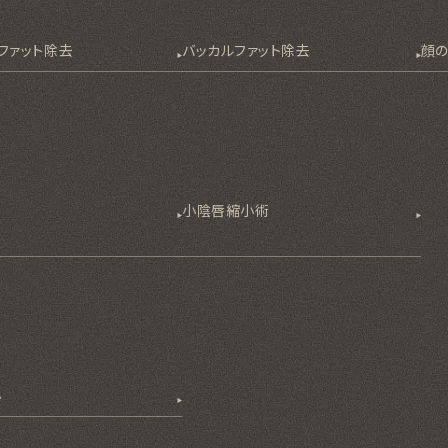
ファット除去
バッカルファット除去
顔
除
小陰唇縮小術
小