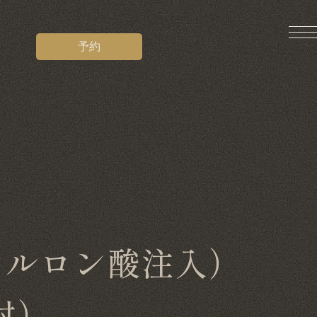
予約
アルロン酸注入）
射）