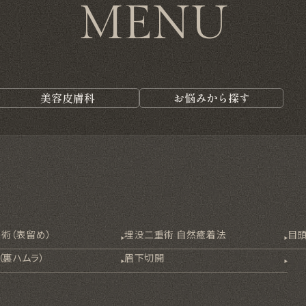
MENU
美容皮膚科
お悩みから探す
術（表留め）
埋没二重術 自然癒着法
目
（裏ハムラ）
眉下切開