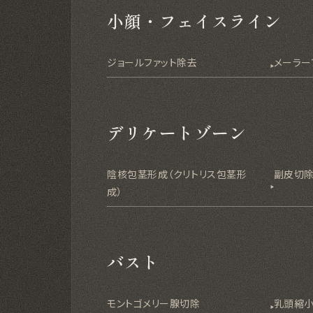
小顔・フェイスライン
ジョールファット除去
メーラー
デリケートゾーン
陰核包茎形成（クリトリス包茎形
副皮切
成）
バスト
モントゴメリー腺切除
乳頭縮