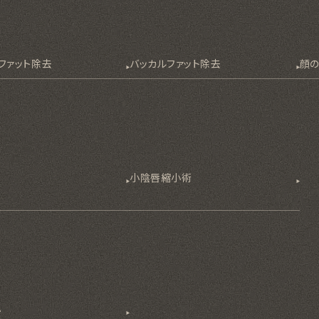
ファット除去
バッカルファット除去
顔
除
小陰唇縮小術
小