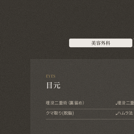
美容外科
EYES
目元
埋没二重術（裏留め）
埋没二重
クマ取り(脱脂)
ハムラ法