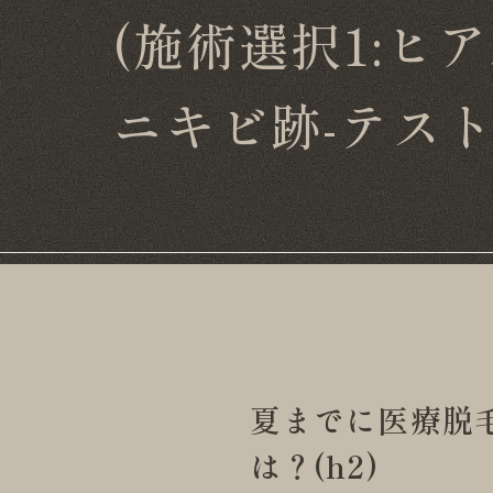
(施術選択1:ヒ
ニキビ跡-テスト
夏までに医療脱
は？(h2)