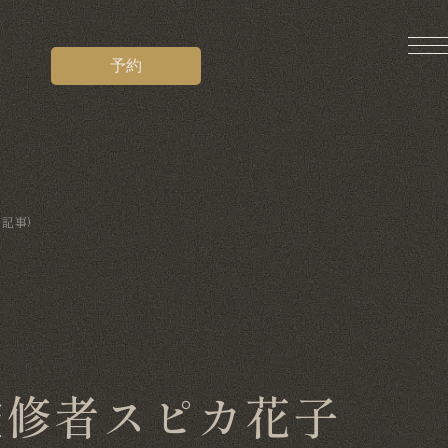
予約
記事)
監修者スピカ花子