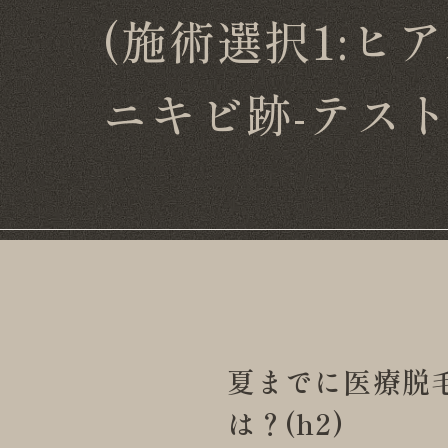
(施術選択1:ヒ
ニキビ跡-テスト
夏までに医療脱
は？(h2)