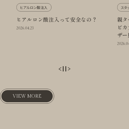
スタッフ日記
安全なの？
親ターム:スタッフ日記/コラム監修
ピカ太郎(施術選択1:美容皮膚科-レ
ザー照射)
2026.04.23
VIEW MORE