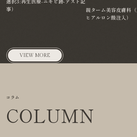
選択3:再生医療-ニキビ跡-テスト記
事）
親ターム美容皮膚科（
ヒアルロン酸注入）
VIEW MORE
コラム
COLUMN