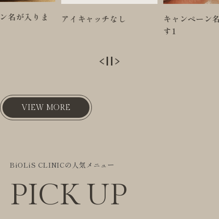
チなし
キャンペーン名が入りま
キャンペーン
す1
す2
VIEW MORE
BiOLiS CLINICの人気メニュー
PICK UP