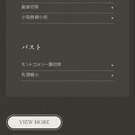
副皮切除
小陰唇縮小術
バスト
モントゴメリー腺切除
乳頭縮小
VIEW MORE