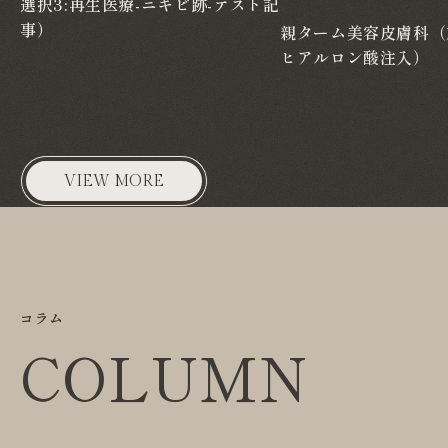
選択3:再生医療-ニキビ跡-テスト記
事）
親ターム美容皮膚科（
ヒアルロン酸注入）
VIEW MORE
コラム
COLUMN