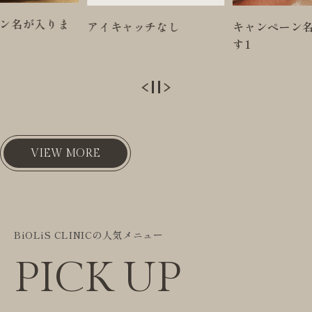
チなし
キャンペーン名が入りま
キャンペーン
す1
す2
VIEW MORE
BiOLiS CLINICの人気メニュー
PICK UP