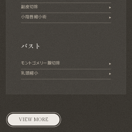
副皮切除
小陰唇縮小術
バスト
モントゴメリー腺切除
乳頭縮小
VIEW MORE