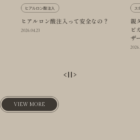
ヒアルロン酸注入
スタ
ヒアルロン酸注入って安全なの？
親タ
ピカ
2026.04.23
ザー
2026.0
VIEW MORE